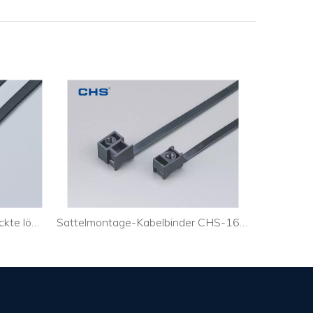
Lösbarer Typ Umhüllte und nackte lösbare Kabelbinder aus Edelstahl
Sattelmontage-Kabelbinder CHS-165SMT