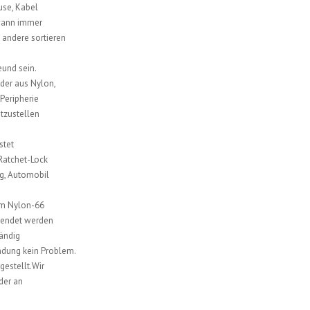
use, Kabel
 wann immer
 andere sortieren
eund sein.
der aus Nylon,
Peripherie
tzustellen
stet
 Ratchet-Lock
g, Automobil
em Nylon-66
wendet werden
tändig
endung kein Problem.
estellt.Wir
der an