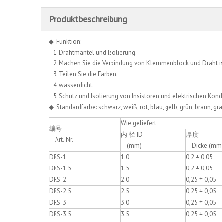
Produktbeschreibung
◆ Funktion:
1. Drahtmantel und Isolierung.
2. Machen Sie die Verbindung von Klemmenblock und Draht is
3. Teilen Sie die Farben.
4. wasserdicht.
5. Schutz und Isolierung von Insistoren und elektrischen Kon
◆ Standardfarbe: schwarz, weiß, rot, blau, gelb, grün, braun, gra
Wie geliefert
编号
内 径 ID
厚度
Art.-Nr.
(mm)
Dicke (mm
DRS-1
1.0
0,2 ± 0,05
DRS-1.5
1.5
0,2 ± 0,05
DRS-2
2.0
0,25 ± 0,05
DRS-2.5
2.5
0,25 ± 0,05
DRS-3
3.0
0,25 ± 0,05
DRS-3.5
3.5
0,25 ± 0,05