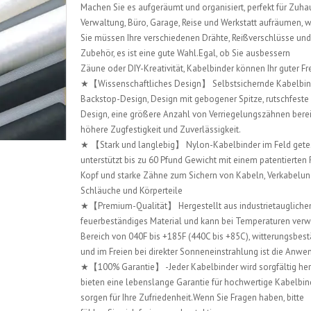
Machen Sie es aufgeräumt und organisiert, perfekt für Zuha
Verwaltung, Büro, Garage, Reise und Werkstatt aufräumen,
Sie müssen Ihre verschiedenen Drähte, Reißverschlüsse und
Zubehör, es ist eine gute Wahl.Egal, ob Sie ausbessern
Zäune oder DIY-Kreativität, Kabelbinder können Ihr guter Fr
★【Wissenschaftliches Design】 Selbstsichernde Kabelbin
Backstop-Design, Design mit gebogener Spitze, rutschfeste 
Design, eine größere Anzahl von Verriegelungszähnen berei
höhere Zugfestigkeit und Zuverlässigkeit.
★ 【Stark und langlebig】 Nylon-Kabelbinder im Feld gete
unterstützt bis zu 60 Pfund Gewicht mit einem patentierten
Kopf und starke Zähne zum Sichern von Kabeln, Verkabelun
Schläuche und Körperteile
★【Premium-Qualität】 Hergestellt aus industrietauglich
feuerbeständiges Material und kann bei Temperaturen ver
Bereich von 040F bis +185F (440C bis +85C), witterungsbes
und im Freien bei direkter Sonneneinstrahlung ist die Anw
★【100% Garantie】 -Jeder Kabelbinder wird sorgfältig herg
bieten eine lebenslange Garantie für hochwertige Kabelbin
sorgen für Ihre Zufriedenheit.Wenn Sie Fragen haben, bitte