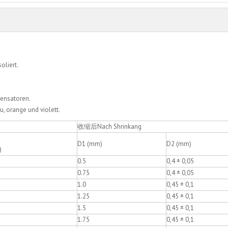
oliert.
densatoren.
u, orange und violett.
收缩后Nach Shrinkang
D1 (mm)
D2 (mm)
)
0.5
0,4 ± 0,05
0.75
0,4 ± 0,05
1.0
0,45 ± 0,1
1.25
0,45 ± 0,1
1.5
0,45 ± 0,1
1.75
0,45 ± 0,1