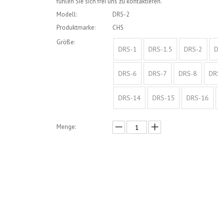
fühlen Sie sich frei uns zu kontaktieren.
Modell:
DRS-2
Produktmarke:
CHS
Größe:
DRS-1
DRS-1.5
DRS-2
D
DRS-6
DRS-7
DRS-8
DR
DRS-14
DRS-15
DRS-16
Menge:
erkundigen
In den Einkaufswagen