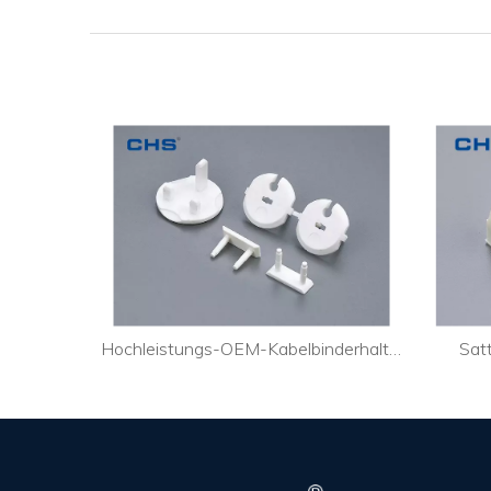
Klebriger hochwertiger Kabelbinder zur Befestigung von elektrischem Draht Sq Wire Holder SQ-2
Hochleistungs-OEM-Kabelbinderhalterungen Beleuchtungsdekoration Sicherheitsabdeckung SCB-3
Sat