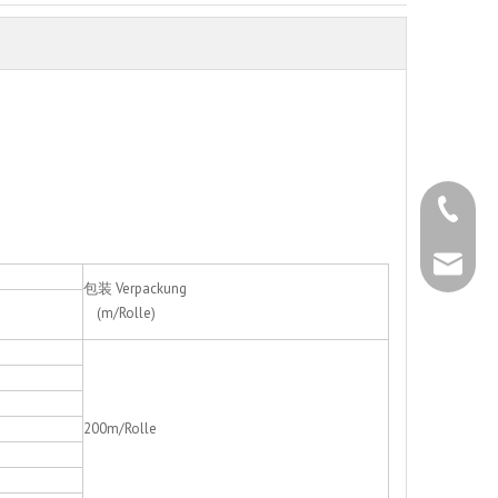
+86 - 5
+86 - 5
info@ch
包装 Verpackung
(m/Rolle)
+86 - 5
200m/Rolle