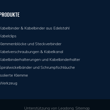
PRODUKTE
Kabelbinder & Kabelbinder aus Edelstahl
Kabelclips
Klemmenblöcke und Steckverbinder
Kabelverschraubungen & Kabelkanal
Kabelbinderhalterungen und Kabelbinderhalter
Spiralwickelbänder und Schrumpfschläuche
Isolierte Klemme
Werkzeug
Unterstützung von
Leadong
.
Sitemap