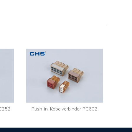
PC252
Push-in-Kabelverbinder PC602
Push-