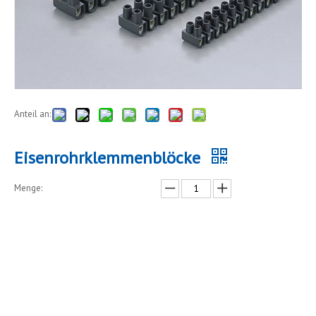
Anteil an:
Eisenrohrklemmenblöcke
Menge:
erkundigen
In den Einkaufswagen