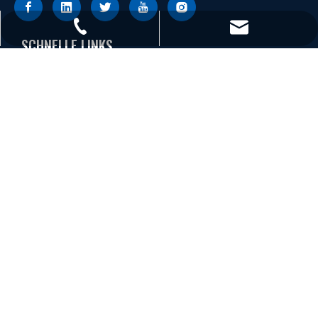
+86 - 577 - 62798390
info@chs.com.cn
SCHNELLE LINKS
+86 - 577 - 62798383
UNTERSTÜTZUNG
+86 - 577 - 62798385
PRODUKTE
Changhong Plastics Group Imperial Plastics Co.,Ltd.
Copyright © 2019~2021 CHS
皖ICP备19013927号-3
Unterstützung von
Leadong
.
Sitemap