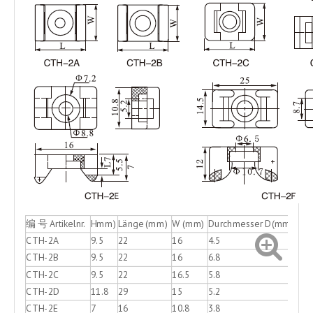
编 号 Artikelnr.
Hmm)
Länge (mm)
W (mm)
Durchmesser D(mm)
CTH-2A
9.5
22
16
4.5
CTH-2B
9.5
22
16
6.8
CTH-2C
9.5
22
16.5
5.8
CTH-2D
11.8
29
15
5.2
CTH-2E
7
16
10.8
3.8