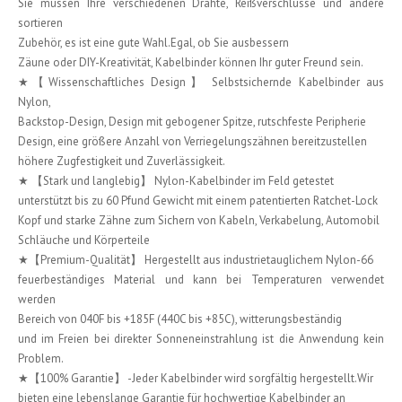
Sie müssen Ihre verschiedenen Drähte, Reißverschlüsse und andere
sortieren
Zubehör, es ist eine gute Wahl.Egal, ob Sie ausbessern
Zäune oder DIY-Kreativität, Kabelbinder können Ihr guter Freund sein.
★【Wissenschaftliches Design】 Selbstsichernde Kabelbinder aus
Nylon,
Backstop-Design, Design mit gebogener Spitze, rutschfeste Peripherie
Design, eine größere Anzahl von Verriegelungszähnen bereitzustellen
höhere Zugfestigkeit und Zuverlässigkeit.
★ 【Stark und langlebig】 Nylon-Kabelbinder im Feld getestet
unterstützt bis zu 60 Pfund Gewicht mit einem patentierten Ratchet-Lock
Kopf und starke Zähne zum Sichern von Kabeln, Verkabelung, Automobil
Schläuche und Körperteile
★【Premium-Qualität】 Hergestellt aus industrietauglichem Nylon-66
feuerbeständiges Material und kann bei Temperaturen verwendet
werden
Bereich von 040F bis +185F (440C bis +85C), witterungsbeständig
und im Freien bei direkter Sonneneinstrahlung ist die Anwendung kein
Problem.
★【100% Garantie】 -Jeder Kabelbinder wird sorgfältig hergestellt.Wir
bieten eine lebenslange Garantie für hochwertige Kabelbinder an