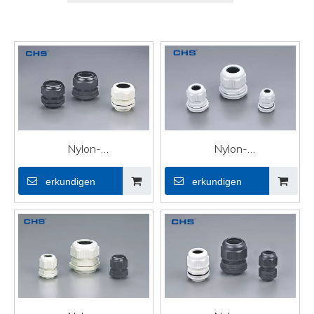
Nylon-
Nylon-
Kabelverschraubungen
Kabelverschraubungen
erkundigen
erkundigen
(metrisch) M12 × 1,5
PG-N07