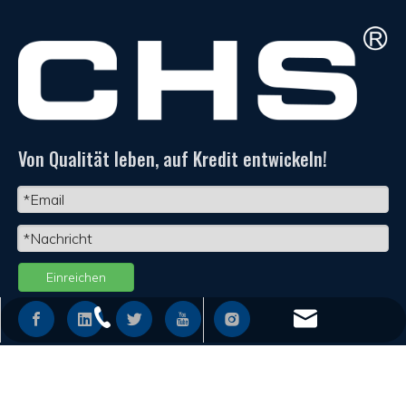
Von Qualität leben, auf Kredit entwickeln!
Einreichen
+86 - 577 - 62798390
info@chs.com.cn
SCHNELLE LINKS
+86 - 577 - 62798383