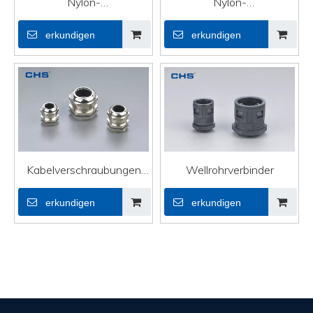
Nylon-
Nylon-
Kabelverschraubungen
Kabelverschraubungen
erkundigen
erkundigen
PG-07
(metrisch) MG-12
Kabelverschraubungen
Wellrohrverbinder
aus Messing M8×1
erkundigen
erkundigen