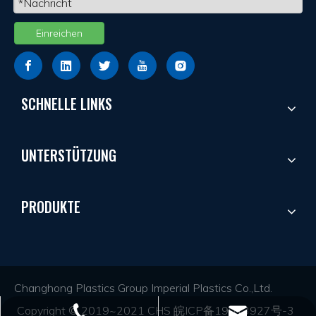
Einreichen
SCHNELLE LINKS
UNTERSTÜTZUNG
PRODUKTE
Changhong Plastics Group Imperial Plastics Co.,Ltd.
Copyright © 2019~2021 CHS
皖ICP备19013927号-3
+86 - 577 - 62798390
info@chs.com.cn