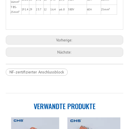
16mm²
TBS-
191.4
29
23.7
12
16.4
φ6.8
380V
60A
25mm²
25mm²
Vorherige:
Nächste:
NF-zertifizierter Anschlussblock
VERWANDTE PRODUKTE