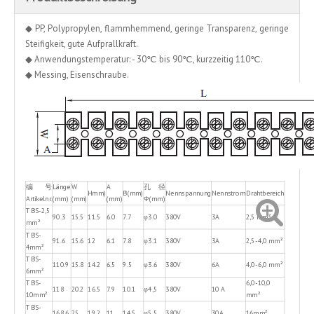
◆ PP, Polypropylen, flammhemmend, geringe Transparenz, geringe
Steifigkeit, gute Aufprallkraft.
◆ Anwendungstemperatur: - 30℃ bis 90℃, kurzzeitig 110℃.
◆ Messing, Eisenschraube.
编 号
Länge
W
A
孔径
Hmm)
B(mm)
Nennspannung
Nennstrom
Drahtbereich
Artikelnr.
(mm)
(mm)
(mm)
Φ(mm)
TBS-2,5
90.3
15.5
11.5
6.0
7.7
φ3.0
380V
3A
2,5 mm²
mm²
TBS-
91.6
15.6
12
6.1
7.8
φ3.1
380V
3A
2,5-4,0 mm²
4mm²
TBS-
110.9
15.8
14.2
6.5
9.5
φ3.6
380V
6A
4,0-6,0 mm²
6mm²
TBS-
6,0-10,0
118
20.2
16.5
7.9
10.1
φ4,5
380V
10 A
10mm²
mm²
TBS-
168.6
25
19.2
11
14.5
φ5,5
380V
30A
16mm²