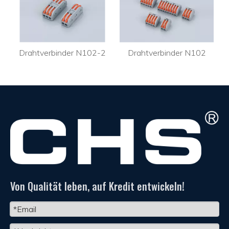
sh-in-Kabelverbinder PC352J
Drahtverbinder N102-2
Drahtverbinder N102
Von Qualität leben, auf Kredit entwickeln!