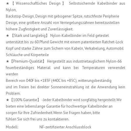
★【Wissenschaftliches Design】 Selbstsichernde Kabelbinder aus
Nylon,
Backstop-Design, Design mit gebogener Spitze, rutschfeste Peripherie
Design, eine größere Anzahl von Verriegelungszähnen bereitzustellen
höhere Zugfestigkeit und Zuverlässigkeit.
★ 【Stark und langlebig】 Nylon-Kabelbinder im Feld getestet
unterstützt bis zu 60 Pfund Gewicht mit einem patentierten Ratchet-Lock
Kopf und starke Zähne zum Sichern von Kabeln, Verkabelung, Automobil
Schläuche und Körperteile
★【Premium-Qualität】 Hergestellt aus industrietauglichem Nylon-66
feuerbeständiges Material und kann bei Temperaturen verwendet
werden
Bereich von 040F bis +185F (440C bis +85C), witterungsbeständig
und im Freien bei direkter Sonneneinstrahlung ist die Anwendung kein
Problem.
★【100% Garantie】 -Jeder Kabelbinder wird sorgfältig hergestellt.Wir
bieten eine lebenslange Garantie für hochwertige Kabelbinder an
sorgen für Ihre Zufriedenheit.Wenn Sie Fragen haben, bitte
fühlen Sie sich frei uns zu kontaktieren.
Modell:
NF-zertifizierter Anschlussblock