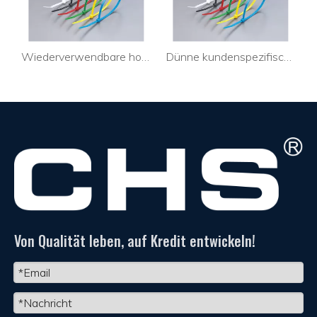
für die Industrie
Wiederverwendbare hochwertige Kabelbinder für PC-Kabel
Dünne kundenspezifische Kabelbinder für die Industrie
Von Qualität leben, auf Kredit entwickeln!