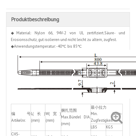
Produktbeschreibung
◆Material: Nylon 66, 94V-2 von UL zertifiziert.Säure- und
Erosionsschutz, gut isolieren und nicht leicht zu altern, zugfest.
◆Anwendungstemperatur: -40℃ bis 85℃
最小拉力
捆扎范围
编 号
L(长)
W(宽)
Min. Loop-
Max.Bündel DIA.
Artikelnr.
(mm)
(mm)
Zugfestigkeit
(mm)
LBS
KGS
CHS-