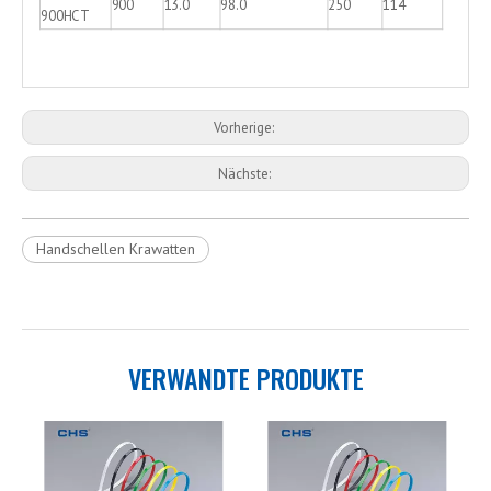
900
13.0
98.0
250
114
900HCT
Vorherige:
Nächste:
Handschellen Krawatten
VERWANDTE PRODUKTE