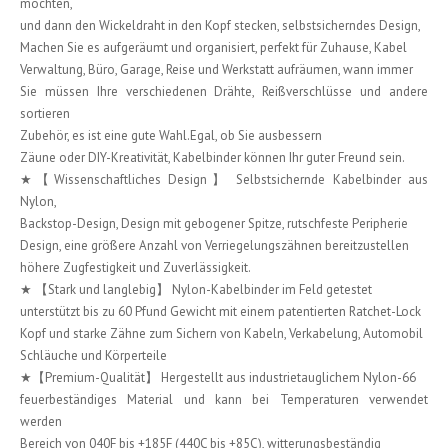
möchten,
und dann den Wickeldraht in den Kopf stecken, selbstsicherndes Design,
Machen Sie es aufgeräumt und organisiert, perfekt für Zuhause, Kabel
Verwaltung, Büro, Garage, Reise und Werkstatt aufräumen, wann immer
Sie müssen Ihre verschiedenen Drähte, Reißverschlüsse und andere
sortieren
Zubehör, es ist eine gute Wahl.Egal, ob Sie ausbessern
Zäune oder DIY-Kreativität, Kabelbinder können Ihr guter Freund sein.
★【Wissenschaftliches Design】 Selbstsichernde Kabelbinder aus
Nylon,
Backstop-Design, Design mit gebogener Spitze, rutschfeste Peripherie
Design, eine größere Anzahl von Verriegelungszähnen bereitzustellen
höhere Zugfestigkeit und Zuverlässigkeit.
★ 【Stark und langlebig】 Nylon-Kabelbinder im Feld getestet
unterstützt bis zu 60 Pfund Gewicht mit einem patentierten Ratchet-Lock
Kopf und starke Zähne zum Sichern von Kabeln, Verkabelung, Automobil
Schläuche und Körperteile
★【Premium-Qualität】 Hergestellt aus industrietauglichem Nylon-66
feuerbeständiges Material und kann bei Temperaturen verwendet
werden
Bereich von 040F bis +185F (440C bis +85C), witterungsbeständig