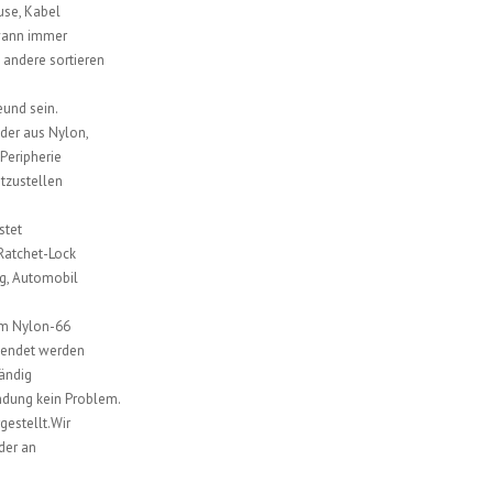
use, Kabel
 wann immer
 andere sortieren
eund sein.
der aus Nylon,
Peripherie
tzustellen
stet
 Ratchet-Lock
g, Automobil
em Nylon-66
wendet werden
tändig
endung kein Problem.
estellt.Wir
der an