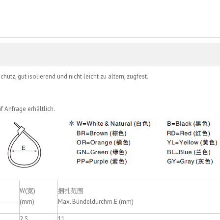
In den Einkaufswagen
hutz, gut isolierend und nicht leicht zu altern, zugfest.
 Anfrage erhältlich.
W(宽)
捆扎范围
(mm)
Max. Bündeldurchm.E (mm)
2.5
11