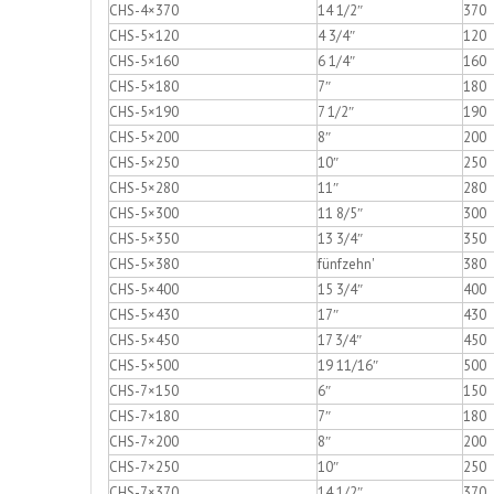
CHS-4×370
14 1/2″
370
CHS-5×120
4 3/4″
120
CHS-5×160
6 1/4″
160
CHS-5×180
7″
180
CHS-5×190
7 1/2″
190
CHS-5×200
8″
200
CHS-5×250
10″
250
CHS-5×280
11″
280
CHS-5×300
11 8/5″
300
CHS-5×350
13 3/4″
350
CHS-5×380
fünfzehn'
380
CHS-5×400
15 3/4″
400
CHS-5×430
17″
430
CHS-5×450
17 3/4″
450
CHS-5×500
19 11/16″
500
CHS-7×150
6″
150
CHS-7×180
7″
180
CHS-7×200
8″
200
CHS-7×250
10″
250
CHS-7×370
14 1/2″
370