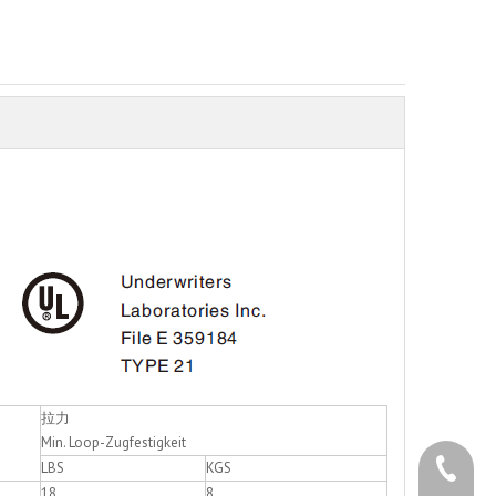
拉力
Min. Loop-Zugfestigkeit
+86 - 5
LBS
KGS
18
8