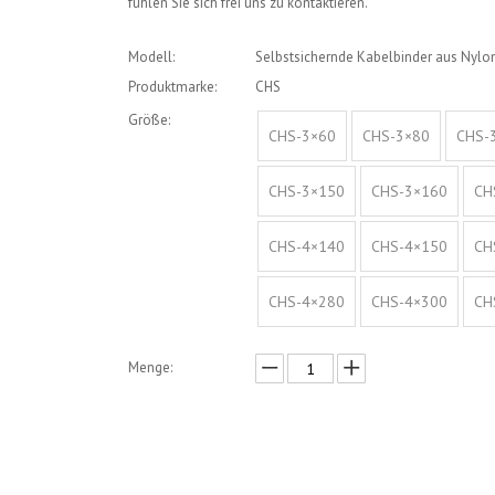
fühlen Sie sich frei uns zu kontaktieren.
Modell:
Selbstsichernde Kabelbinder aus Nylo
Produktmarke:
CHS
Größe:
CHS-3×60
CHS-3×80
CHS-
CHS-3×150
CHS-3×160
CH
CHS-4×140
CHS-4×150
CH
CHS-4×280
CHS-4×300
CH
Menge:
erkundigen