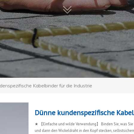
enspezifische Kabelbinder für die Industrie
Dünne kundenspezifische Kabelb
★ 【Einfache und wilde Verwendung】 Binden Sie, was Sie 
und dann den Wickeldraht in den Kopf stecken, selbstsiche