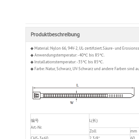
Produktbeschreibung
◆ Material: Nylon 66, 94V-2, UL-zertifiziert.Säure- und Erosionssc
◆ Anwendungstemperatur: -40℃ bis 85℃.
◆ Installationstemperatur: -35℃ bis 85℃.
◆ Farbe: Natur, Schwarz, UV-Schwarz und andere Farben sind auf
编号
L(长)
Art.-Nr.
Zoll
mm
CHS-3×60
2 3/8″
60