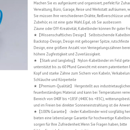
Machen Sie es aufgeräumt und organisiert, perfekt für Zuha
Verwaltung, Büro, Garage, Reise und Werkstatt aufräumen,
Sie müssen Ihre verschiedenen Drähte, Reißverschlüsse und
Zubehör, es ist eine gute Wahl.Egal, ob Sie ausbessern
Zäune oder DIY-Kreativität, Kabelbinder können Ihr guter Fr
★【Wissenschaftliches Design】 Selbstsichernde Kabelbin
Backstop-Design, Design mit gebogener Spitze, rutschfeste 
Design, eine größere Anzahl von Verriegelungszähnen berei
höhere Zugfestigkeit und Zuverlässigkeit.
★ 【Stark und langlebig】 Nylon-Kabelbinder im Feld gete
unterstützt bis zu 60 Pfund Gewicht mit einem patentierten
Kopf und starke Zähne zum Sichern von Kabeln, Verkabelun
Schläuche und Körperteile
★【Premium-Qualität】 Hergestellt aus industrietauglich
feuerbeständiges Material und kann bei Temperaturen ver
Bereich von 040F bis +185F (440C bis +85C), witterungsbes
und im Freien bei direkter Sonneneinstrahlung ist die Anw
★【100% Garantie】 -Jeder Kabelbinder wird sorgfältig herg
bieten eine lebenslange Garantie für hochwertige Kabelbin
sorgen für Ihre Zufriedenheit.Wenn Sie Fragen haben, bitte