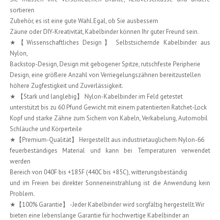
sortieren
Zubehör, es ist eine gute Wahl.Egal, ob Sie ausbessern
Zäune oder DIY-Kreativität, Kabelbinder können Ihr guter Freund sein.
★【Wissenschaftliches Design】 Selbstsichernde Kabelbinder aus
Nylon,
Backstop-Design, Design mit gebogener Spitze, rutschfeste Peripherie
Design, eine größere Anzahl von Verriegelungszähnen bereitzustellen
höhere Zugfestigkeit und Zuverlässigkeit.
★ 【Stark und langlebig】 Nylon-Kabelbinder im Feld getestet
unterstützt bis zu 60 Pfund Gewicht mit einem patentierten Ratchet-Lock
Kopf und starke Zähne zum Sichern von Kabeln, Verkabelung, Automobil
Schläuche und Körperteile
★【Premium-Qualität】 Hergestellt aus industrietauglichem Nylon-66
feuerbeständiges Material und kann bei Temperaturen verwendet
werden
Bereich von 040F bis +185F (440C bis +85C), witterungsbeständig
und im Freien bei direkter Sonneneinstrahlung ist die Anwendung kein
Problem.
★【100% Garantie】 -Jeder Kabelbinder wird sorgfältig hergestellt.Wir
bieten eine lebenslange Garantie für hochwertige Kabelbinder an