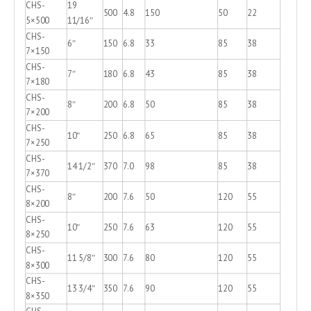
CHS-
19
500
4.8
150
50
22
5×500
11/16″
CHS-
6″
150
6.8
33
85
38
7×150
CHS-
7″
180
6.8
43
85
38
7×180
CHS-
8″
200
6.8
50
85
38
7×200
CHS-
10″
250
6.8
65
85
38
7×250
CHS-
14 1/2″
370
7.0
98
85
38
7×370
CHS-
8″
200
7.6
50
120
55
8×200
CHS-
10″
250
7.6
63
120
55
8×250
CHS-
11 5/8″
300
7.6
80
120
55
8×300
CHS-
13 3/4″
350
7.6
90
120
55
8×350