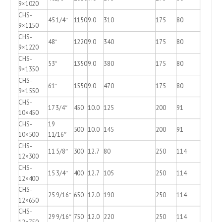
9×1020
CHS-
45 1/4″
1150
9.0
310
175
80
9×1150
CHS-
48″
1220
9.0
340
175
80
9×1220
CHS-
53″
1350
9.0
380
175
80
9×1350
CHS-
61″
1550
9.0
470
175
80
9×1550
CHS-
17 3/4″
450
10.0
125
200
91
10×450
CHS-
19
500
10.0
145
200
91
10×500
11/16″
CHS-
11 5/8″
300
12.7
80
250
114
12×300
CHS-
15 3/4″
400
12.7
105
250
114
12×400
CHS-
25 9/16″
650
12.0
190
250
114
12×650
CHS-
29 9/16″
750
12.0
220
250
114