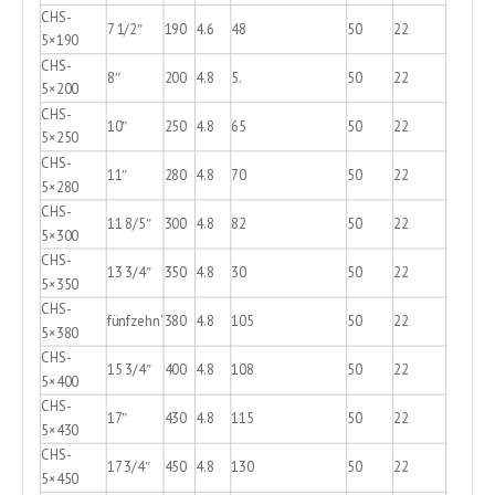
CHS-
7 1/2″
190
4.6
48
50
22
5×190
CHS-
8″
200
4.8
5.
50
22
5×200
CHS-
10″
250
4.8
65
50
22
5×250
CHS-
11″
280
4.8
70
50
22
5×280
CHS-
11 8/5″
300
4.8
82
50
22
5×300
CHS-
13 3/4″
350
4.8
30
50
22
5×350
CHS-
fünfzehn'
380
4.8
105
50
22
5×380
CHS-
15 3/4″
400
4.8
108
50
22
5×400
CHS-
17″
430
4.8
115
50
22
5×430
CHS-
17 3/4″
450
4.8
130
50
22
5×450