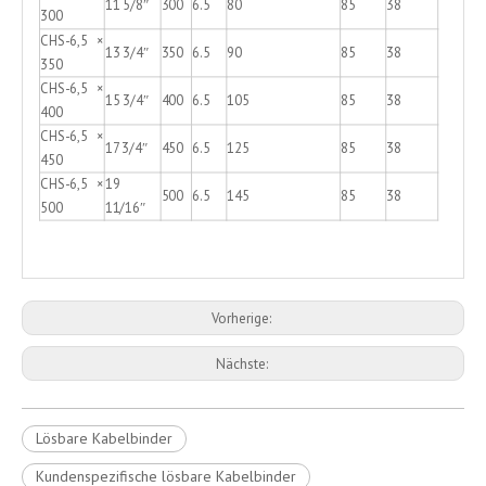
11 5/8″
300
6.5
80
85
38
300
CHS-6,5 ×
13 3/4″
350
6.5
90
85
38
350
CHS-6,5 ×
15 3/4″
400
6.5
105
85
38
400
CHS-6,5 ×
17 3/4″
450
6.5
125
85
38
450
CHS-6,5 ×
19
500
6.5
145
85
38
500
11/16″
Vorherige:
Nächste:
Lösbare Kabelbinder
Kundenspezifische lösbare Kabelbinder