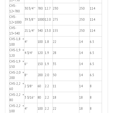
12×750
CHS-
30 3/4'″
780
12.7
230
250
114
12×780
CHS-
39 3/8'″
1000
12.0
275
250
114
12×1000
CHS-
21 1/4″
540
13.0
155
250
114
13×540
CHS-1,8 ×
4″
100
1.8
22
14
6.5
100
CHS-1,9 ×
4 3/4″
120
1.9
28
14
6.5
120
CHS-1,9 ×
6″
150
1.9
35
14
6.5
150
CHS-2,0 ×
8″
200
2.0
50
14
6.5
200
CHS-2,2 ×
2 3/8″
60
2.2
11
14
8
60
CHS-2,2 ×
3 3/16″
80
2.2
18
18
8
80
CHS-2,2 ×
4″
100
2.2
22
18
8
100