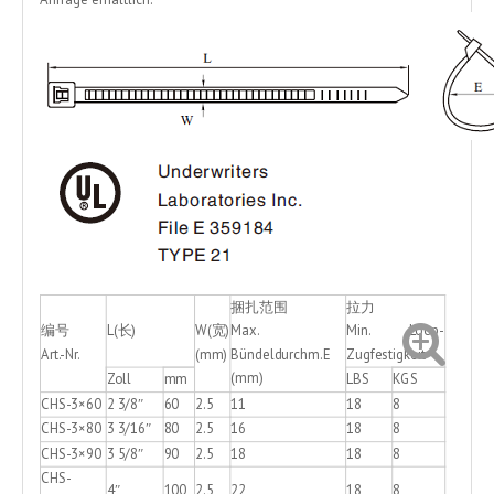
捆扎范围
拉力
编号
L(长)
W(宽)
Max.
Min. Loop-
Art.-Nr.
(mm)
Bündeldurchm.E
Zugfestigkeit
(mm)
Zoll
mm
LBS
KGS
CHS-3×60
2 3/8″
60
2.5
11
18
8
CHS-3×80
3 3/16″
80
2.5
16
18
8
CHS-3×90
3 5/8″
90
2.5
18
18
8
CHS-
4″
100
2.5
22
18
8