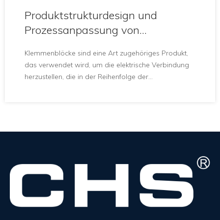
Produktstrukturdesign und
Prozessanpassung von
Reihenklemmen
Klemmenblöcke sind eine Art zugehöriges Produkt,
das verwendet wird, um die elektrische Verbindung
herzustellen, die in der Reihenfolge der
Steckverbinder in der Sorgfalt unterteilt ist.Mit dem
zunehmenden Grad der künstlichen Robotisierung
und den strengeren und präziseren Bedingungen der
künstlichen Kontrolle nimmt das Quantum der
Anschlussblöcke allmählich zu.Mit der Entwicklung
der Elektronik kommt die Verwendung von
Klemmenblöcken hinzu, und es gibt immer mehr
Typen.Neben PCB-Board-Outstations sind die am
häufigsten verwendeten Bones Tackle-Outstations,
Nut-Outstations, Spring-Outstations und so
weiter.Wie sieht die Produktstrukturgestaltung und
Prozessanpassung von Reihenklemmen aus?Dann