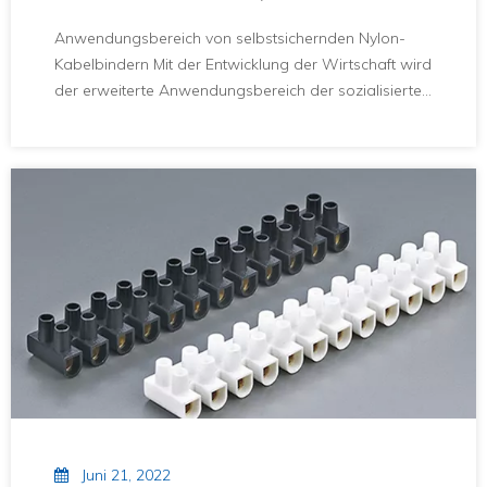
Kabelbindern
Anwendungsbereich von selbstsichernden Nylon-
Kabelbindern Mit der Entwicklung der Wirtschaft wird
der erweiterte Anwendungsbereich der sozialisierten
Massenproduktion immer breiter und umfasst fast
alle Anwendungsbereiche.Infolgedessen ist die Zahl
der Unternehmen, die selbstsichernde Nylon-
Kabelbinder herstellen, von Jahr zu Jahr gestiegen,
aber die Technologie, Qualität usw. sind sehr
unterschiedlich, und der gesamte Konsumgütermarkt
ist voll von gemischten Guten und Schlechten.Als
Benutzer von selbstsichernden Nylon-Kabelbindern
müssen Sie außerdem über grundlegende
Auswahlreferenzkenntnisse verfügen, um die
kostengünstigsten Produkte für selbstsichernde
Nylon-Kabelbinder zu kaufen, die für Ihre
Anforderungen am besten geeignet sind.
Juni 21, 2022