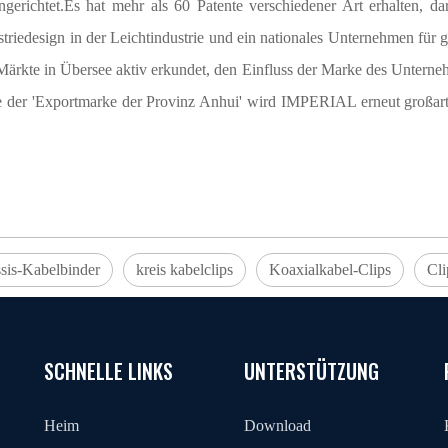
gerichtet.Es hat mehr als 60 Patente verschiedener Art erhalten, da
dustriedesign in der Leichtindustrie und ein nationales Unternehmen f
 Märkte in Übersee aktiv erkundet, den Einfluss der Marke des Untern
re der 'Exportmarke der Provinz Anhui' wird IMPERIAL erneut großartig
sis-Kabelbinder
kreis kabelclips
Koaxialkabel-Clips
Cli
SCHNELLE LINKS
UNTERSTÜTZUNG
Heim
Download