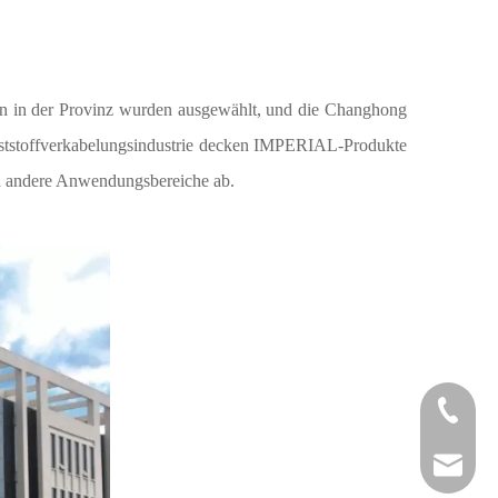
men in der Provinz wurden ausgewählt, und die Changhong
unststoffverkabelungsindustrie decken IMPERIAL-Produkte
nd andere Anwendungsbereiche ab.
+86 - 57
+86 - 57
info@chs