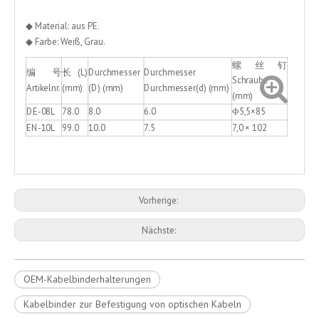
◆ Material: aus PE.
◆ Farbe: Weiß, Grau.
螺丝钉
编 号
长(L)
Durchmesser
Durchmesser
Schraube
Artikelnr.
(mm)
(D) (mm)
Durchmesser(d) (mm)
(mm)
DE-08L
78.0
8.0
6.0
Φ5,5×85
EN-10L
99.0
10.0
7.5
7,0 × 102
Vorherige:
Nächste:
OEM-Kabelbinderhalterungen
Kabelbinder zur Befestigung von optischen Kabeln