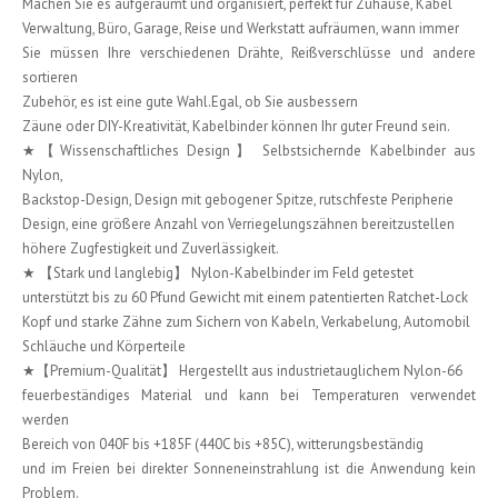
Machen Sie es aufgeräumt und organisiert, perfekt für Zuhause, Kabel
Verwaltung, Büro, Garage, Reise und Werkstatt aufräumen, wann immer
Sie müssen Ihre verschiedenen Drähte, Reißverschlüsse und andere
sortieren
Zubehör, es ist eine gute Wahl.Egal, ob Sie ausbessern
Zäune oder DIY-Kreativität, Kabelbinder können Ihr guter Freund sein.
★【Wissenschaftliches Design】 Selbstsichernde Kabelbinder aus
Nylon,
Backstop-Design, Design mit gebogener Spitze, rutschfeste Peripherie
Design, eine größere Anzahl von Verriegelungszähnen bereitzustellen
höhere Zugfestigkeit und Zuverlässigkeit.
★ 【Stark und langlebig】 Nylon-Kabelbinder im Feld getestet
unterstützt bis zu 60 Pfund Gewicht mit einem patentierten Ratchet-Lock
Kopf und starke Zähne zum Sichern von Kabeln, Verkabelung, Automobil
Schläuche und Körperteile
★【Premium-Qualität】 Hergestellt aus industrietauglichem Nylon-66
feuerbeständiges Material und kann bei Temperaturen verwendet
werden
Bereich von 040F bis +185F (440C bis +85C), witterungsbeständig
und im Freien bei direkter Sonneneinstrahlung ist die Anwendung kein
Problem.