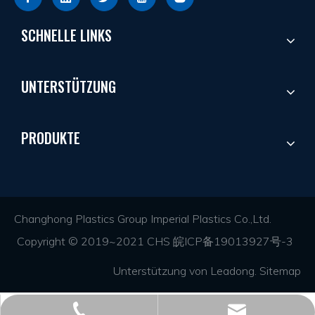
SCHNELLE LINKS
UNTERSTÜTZUNG
PRODUKTE
Changhong Plastics Group Imperial Plastics Co.,Ltd.
Copyright © 2019~2021 CHS
皖ICP备19013927号-3
Unterstützung von
Leadong
.
Sitemap
+86 - 577 - 62798390
info@chs.com.cn