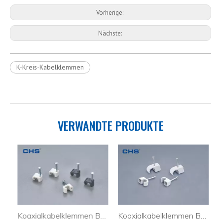
Vorherige:
Nächste:
K-Kreis-Kabelklemmen
VERWANDTE PRODUKTE
s
Koaxialkabelklemmen BC-0204
Koaxialkabelklemmen BC-0204