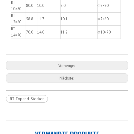
RT-
80.0
10.0
8.0
Φ8×80
10×80
RT-
58.8
11.7
10.1
Φ7×60
12×60
RT-
70.0
14.0
11.2
Φ10×70
14×70
Vorherige:
Nächste:
RT-Expand-Stecker