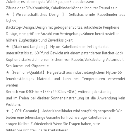
Zubehör, es ist eine gute Wahl.Egal, ob Sie ausbessern
Zäune oder DIY-Kreativität, Kabelbinder können Ihr guter Freund sein.
★【Wissenschaftliches Design】 Selbstsichernde Kabelbinder aus
Nylon,
Backstop-Design, Design mit gebogener Spitze, rutschfeste Peripherie
Design, eine größere Anzahl von Verriegelungszähnen bereitzustellen
höhere Zugfestigkeit und Zuverlässigkeit.
★ 【Stark und langlebig】 Nylon-Kabelbinder im Feld getestet
unterstützt bis zu 60 Pfund Gewicht mit einem patentierten Ratchet-Lock
Kopf und starke Zähne zum Sichern von Kabeln, Verkabelung, Automobil
Schläuche und Körperteile
★【Premium-Qualität】 Hergestellt aus industrietauglichem Nylon-66
feuerbeständiges Material und kann bei Temperaturen verwendet
werden
Bereich von 040F bis +185F (440C bis +85C), witterungsbeständig
und im Freien bei direkter Sonneneinstrahlung ist die Anwendung kein
Problem.
★【100% Garantie】 -Jeder Kabelbinder wird sorgfältig hergestellt.Wir
bieten eine lebenslange Garantie für hochwertige Kabelbinder an
sorgen für Ihre Zufriedenheit.Wenn Sie Fragen haben, bitte
fühlen Sie sich frei uns zu kontaktieren.