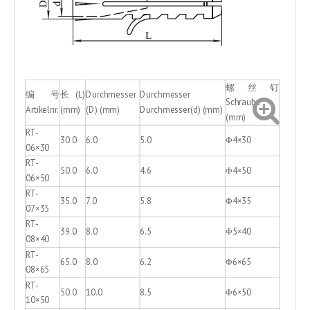
螺丝钉
编 号
长(L)
Durchmesser
Durchmesser
Schraube
Artikelnr.
(mm)
(D) (mm)
Durchmesser(d) (mm)
(mm)
RT-
30.0
6.0
5.0
Φ4×30
06×30
RT-
50.0
6.0
4.6
Φ4×50
06×50
RT-
35.0
7.0
5.8
Φ4×35
07×35
RT-
39.0
8.0
6.5
Φ5×40
08×40
RT-
65.0
8.0
6.2
Φ6×65
08×65
RT-
50.0
10.0
8.5
Φ6×50
10×50