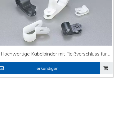
+86 - 5
Hochwertige Kabelbinder mit Reißverschluss für
DVI-Leitung R-Typ-Kabelklemmen CHS-3/16R
erkundigen