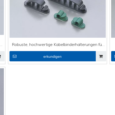
e
Robuste, hochwertige Kabelbinderhalterungen für
DVI-Leitungskabelklemme SWC-1
erkundigen