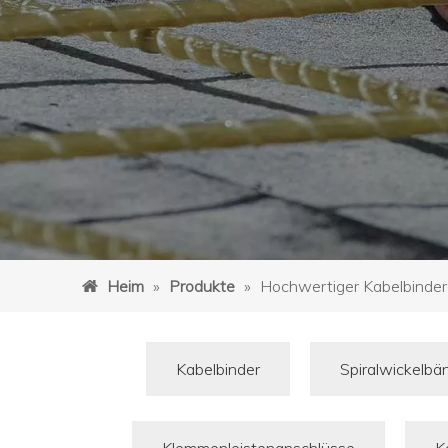
Heim
»
Produkte
»
Hochwertiger Kabelbinder
Kabelbinder
Spiralwickelbä