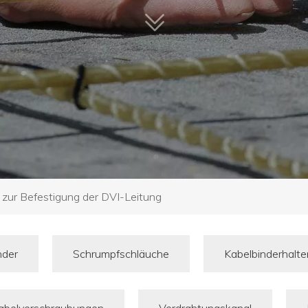
 zur Befestigung der DVI-Leitung
nder
Schrumpfschläuche
Kabelbinderhalt