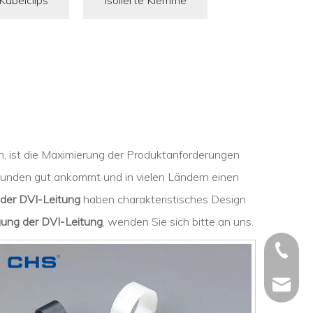
Kabelclips
Isolierte Klemme
n, ist die Maximierung der Produktanforderungen
Kunden gut ankommt und in vielen Ländern einen
 der DVI-Leitung
haben charakteristisches Design
gung der DVI-Leitung
, wenden Sie sich bitte an uns.
+86 - 5
+86 - 5
info@ch