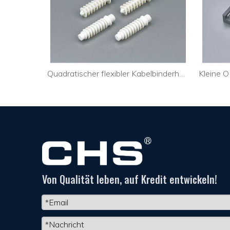
Flexibler Kabelbinderhalter mit klebriger Rückseite Optisches Kabel CTH-2A
Quadratischer flexibler Kabelbinderhalter DVI Line CTH-3B
Von Qualität leben, auf Kredit entwickeln!