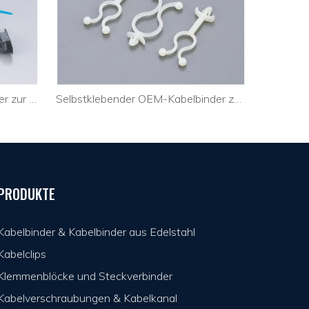
Kleine hochwertige Kabelbinder zur Befestigung von optischen Kabeln
Selbstklebender OEM-Kabelbinder zur Befestigung des HDMI-Kabels
PRODUKTE
Kabelbinder & Kabelbinder aus Edelstahl
Kabelclips
Klemmenblöcke und Steckverbinder
Kabelverschraubungen & Kabelkanal