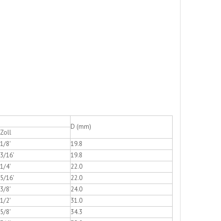
D (mm)
Zoll
1/8'
19.8
3/16'
19.8
1/4'
22.0
5/16'
22.0
3/8'
24.0
1/2'
31.0
5/8'
34.3