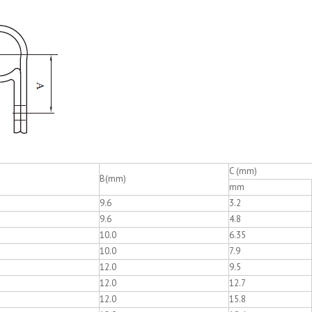
C (mm)
B(mm)
mm
9.6
3.2
9.6
4.8
10.0
6.35
10.0
7.9
12.0
9.5
12.0
12.7
12.0
15.8