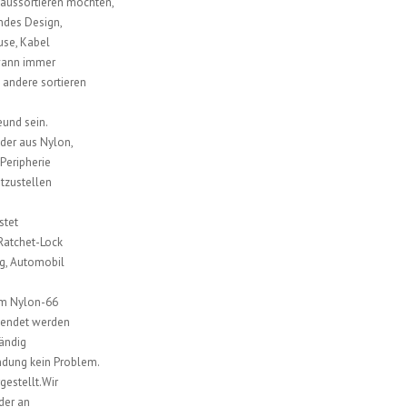
aussortieren möchten,
rndes Design,
use, Kabel
 wann immer
 andere sortieren
eund sein.
der aus Nylon,
Peripherie
tzustellen
stet
 Ratchet-Lock
g, Automobil
em Nylon-66
wendet werden
tändig
endung kein Problem.
estellt.Wir
der an