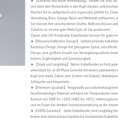
★ 【Einfache und wilde Verwendung】 Binden Sie, was Sie 
und dann den Wickeldraht in den Kopf stecken, selbstsiche
Machen Sie es aufgeräumt und organisiert, perfekt für Zuha
Verwaltung, Büro, Garage, Reise und Werkstatt aufräumen,
Sie müssen Ihre verschiedenen Drähte, Reißverschlüsse und
Zubehör, es ist eine gute Wahl.Egal, ob Sie ausbessern
Zäune oder DIY-Kreativität, Kabelbinder können Ihr guter Fr
★【Wissenschaftliches Design】 Selbstsichernde Kabelbin
Backstop-Design, Design mit gebogener Spitze, rutschfeste 
Design, eine größere Anzahl von Verriegelungszähnen berei
höhere Zugfestigkeit und Zuverlässigkeit.
★ 【Stark und langlebig】 Nylon-Kabelbinder im Feld gete
unterstützt bis zu 60 Pfund Gewicht mit einem patentierten
Kopf und starke Zähne zum Sichern von Kabeln, Verkabelun
Schläuche und Körperteile
★【Premium-Qualität】 Hergestellt aus industrietauglich
feuerbeständiges Material und kann bei Temperaturen ver
Bereich von 040F bis +185F (440C bis +85C), witterungsbes
und im Freien bei direkter Sonneneinstrahlung ist die Anw
★【100% Garantie】 -Jeder Kabelbinder wird sorgfältig herg
bieten eine lebenslange Garantie für hochwertige Kabelbin