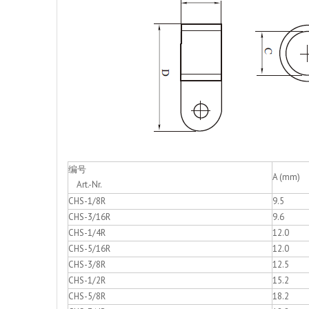
编号
A (mm)
Art.-Nr.
CHS-1/8R
9.5
CHS-3/16R
9.6
CHS-1/4R
12.0
CHS-5/16R
12.0
CHS-3/8R
12.5
CHS-1/2R
15.2
CHS-5/8R
18.2