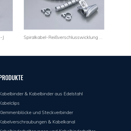
-J
Spiralkabel-Reißverschlusswicklung CHT-30A
Spir
PRODUKTE
Kabelbinder & Kabelbinder aus Edelstahl
Kabelclips
Klemmenblöcke und Steckverbinder
Kabelverschraubungen & Kabelkanal