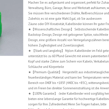
Machen Sie es aufgeräumt und organisiert, perfekt für Zuha
Verwaltung, Büro, Garage, Reise und Werkstatt aufräumen,
Sie müssen Ihre verschiedenen Drähte, Reißverschlüsse und
Zubehör, es ist eine gute Wahl.Egal, ob Sie ausbessern
Zäune oder DIY-Kreativität, Kabelbinder können Ihr guter Fr
★【Wissenschaftliches Design】 Selbstsichernde Kabelbin
Backstop-Design, Design mit gebogener Spitze, rutschfeste 
Design, eine größere Anzahl von Verriegelungszähnen berei
höhere Zugfestigkeit und Zuverlässigkeit.
★ 【Stark und langlebig】 Nylon-Kabelbinder im Feld gete
unterstützt bis zu 60 Pfund Gewicht mit einem patentierten
Kopf und starke Zähne zum Sichern von Kabeln, Verkabelun
Schläuche und Körperteile
★【Premium-Qualität】 Hergestellt aus industrietauglich
feuerbeständiges Material und kann bei Temperaturen ver
Bereich von 040F bis +185F (440C bis +85C), witterungsbes
und im Freien bei direkter Sonneneinstrahlung ist die Anw
★【100% Garantie】 -Jeder Kabelbinder wird sorgfältig herg
bieten eine lebenslange Garantie für hochwertige Kabelbin
sorgen für Ihre Zufriedenheit.Wenn Sie Fragen haben, bitte