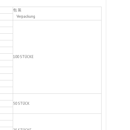
包 装
Verpackung
100 STÜCKE
50 STÜCK