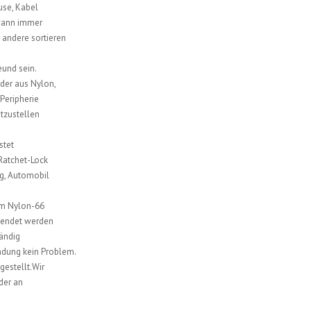
use, Kabel
 wann immer
 andere sortieren
eund sein.
der aus Nylon,
Peripherie
tzustellen
stet
 Ratchet-Lock
g, Automobil
em Nylon-66
wendet werden
tändig
endung kein Problem.
estellt.Wir
der an