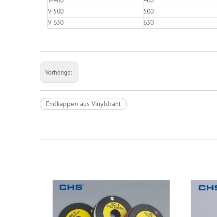
V-400
400
V-500
500
V-630
630
Vorherige:
Endkappen aus Vinyldraht