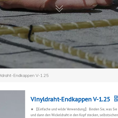
yldraht-Endkappen V-1.25
Vinyldraht-Endkappen V-1.25
★ 【Einfache und wilde Verwendung】 Binden Sie, was Sie 
und dann den Wickeldraht in den Kopf stecken, selbstsiche