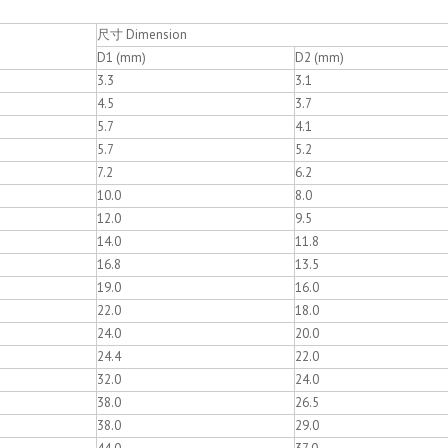
尺寸 Dimension
D1 (mm)
D2 (mm)
3.3
3.1
4.5
3.7
5.7
4.1
5.7
5.2
7.2
6.2
10.0
8.0
12.0
9.5
14.0
11.8
16.8
13.5
19.0
16.0
22.0
18.0
24.0
20.0
24.4
22.0
32.0
24.0
38.0
26.5
38.0
29.0