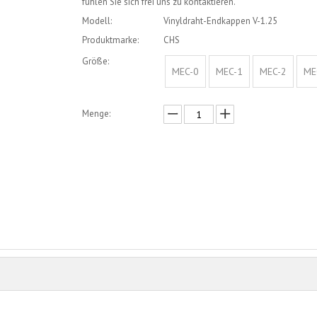
fühlen Sie sich frei uns zu kontaktieren.
Modell:
Vinyldraht-Endkappen V-1.25
Produktmarke:
CHS
Größe:
MEC-0
MEC-1
MEC-2
ME
Menge:
erkundigen
In den Einkaufswagen