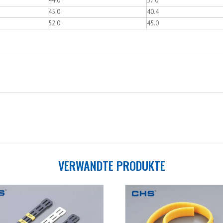
44.0
37.0
45.0
40.4
52.0
45.0
VERWANDTE PRODUKTE