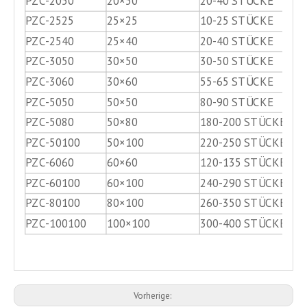
PZC-2050
20×50
20-40 STÜCKE
PZC-2525
25×25
10-25 STÜCKE
PZC-2540
25×40
20-40 STÜCKE
PZC-3050
30×50
30-50 STÜCKE
PZC-3060
30×60
55-65 STÜCKE
PZC-5050
50×50
80-90 STÜCKE
PZC-5080
50×80
180-200 STÜCKE
PZC-50100
50×100
220-250 STÜCKE
PZC-6060
60×60
120-135 STÜCKE
PZC-60100
60×100
240-290 STÜCKE
PZC-80100
80×100
260-350 STÜCKE
PZC-100100
100×100
300-400 STÜCKE
Vorherige: