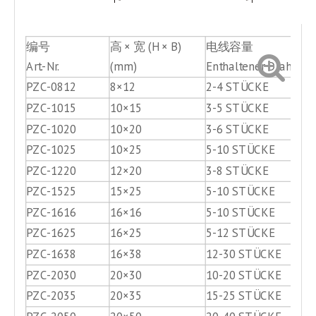
编号
高 × 宽 (H × B)
电线容量
Art.-Nr.
(mm)
Enthaltener Draht (1,5
PZC-0812
8×12
2-4 STÜCKE
PZC-1015
10×15
3-5 STÜCKE
PZC-1020
10×20
3-6 STÜCKE
PZC-1025
10×25
5-10 STÜCKE
PZC-1220
12×20
3-8 STÜCKE
PZC-1525
15×25
5-10 STÜCKE
PZC-1616
16×16
5-10 STÜCKE
PZC-1625
16×25
5-12 STÜCKE
PZC-1638
16×38
12-30 STÜCKE
PZC-2030
20×30
10-20 STÜCKE
PZC-2035
20×35
15-25 STÜCKE