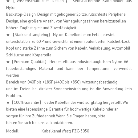
★【Wissenschaftliches Design】 Selbstsichernde Kabelbinder aus
Nylon,
Backstop-Design, Design mit gebogener Spitze, rutschfeste Peripherie
Design, eine größere Anzahl von Verriegelungszähnen bereitzustellen
höhere Zugfestigkeit und Zuverlässigkeit.
★ 【Stark und langlebig】 Nylon-Kabelbinder im Feld getestet
unterstützt bis zu 60 Pfund Gewicht mit einem patentierten Ratchet-Lock
Kopf und starke Zähne zum Sichern von Kabeln, Verkabelung, Automobil
Schläuche und Körperteile
★【Premium-Qualität】 Hergestellt aus industrietauglichem Nylon-66
feuerbeständiges Material und kann bei Temperaturen verwendet
werden
Bereich von 040F bis +185F (440C bis +85C), witterungsbeständig
und im Freien bei direkter Sonneneinstrahlung ist die Anwendung kein
Problem.
★【100% Garantie】 -Jeder Kabelbinder wird sorgfältig hergestellt.Wir
bieten eine lebenslange Garantie für hochwertige Kabelbinder an
sorgen für Ihre Zufriedenheit.Wenn Sie Fragen haben, bitte
fühlen Sie sich frei uns zu kontaktieren.
Modell:
Kabelkanal (fest) PZC-3050