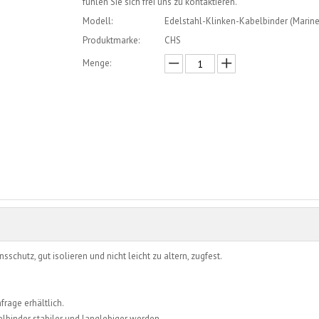
fühlen Sie sich frei uns zu kontaktieren.
Modell:
Edelstahl-Klinken-Kabelbinder (Marin
Produktmarke:
CHS
Menge:
erkundigen
In den Einkaufswagen
sschutz, gut isolieren und nicht leicht zu altern, zugfest.
frage erhältlich.
elbinder stabiler und langlebiger werden.