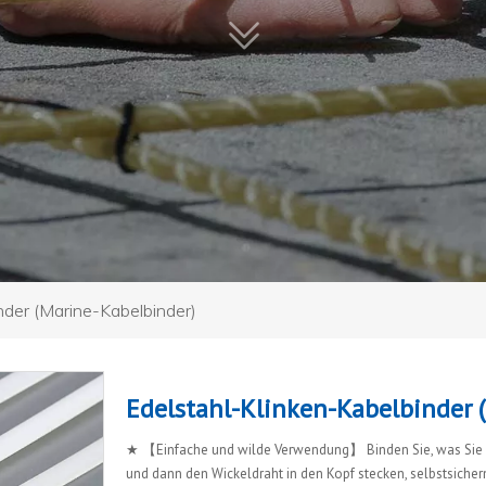
nder (Marine-Kabelbinder)
Edelstahl-Klinken-Kabelbinder 
★ 【Einfache und wilde Verwendung】 Binden Sie, was Sie 
und dann den Wickeldraht in den Kopf stecken, selbstsiche