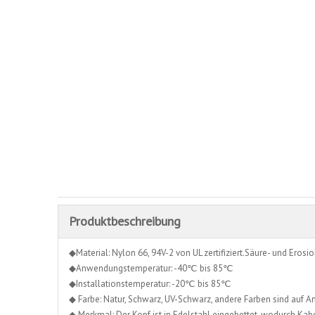
Produktbeschreibung
◆Material: Nylon 66, 94V-2 von UL zertifiziert.Säure- und Erosion
◆Anwendungstemperatur: -40℃ bis 85℃
◆Installationstemperatur: -20℃ bis 85℃
◆ Farbe: Natur, Schwarz, UV-Schwarz, andere Farben sind auf An
◆ Merkmal: Der Kopf ist in Edelstahl eingebettet, wodurch Kab