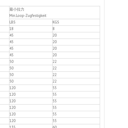
最小拉力
Min.Loop-Zugfestigkeit
LBS
KGS
18
8
45
20
45
20
45
20
45
20
50
22
50
22
50
22
50
22
120
55
120
55
120
55
120
55
120
55
120
55
135
60