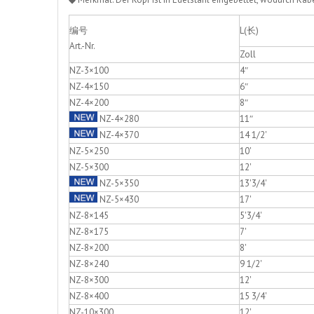
编号
L(长)
Art.-Nr.
Zoll
NZ-3×100
4″
NZ-4×150
6″
NZ-4×200
8″
NZ-4×280
11″
NZ-4×370
14 1/2'
NZ-5×250
10'
NZ-5×300
12'
NZ-5×350
13'3/4'
NZ-5×430
17'
NZ-8×145
5'3/4'
NZ-8×175
7'
NZ-8×200
8'
NZ-8×240
9 1/2'
NZ-8×300
12'
NZ-8×400
15 3/4'
NZ-10×300
12'