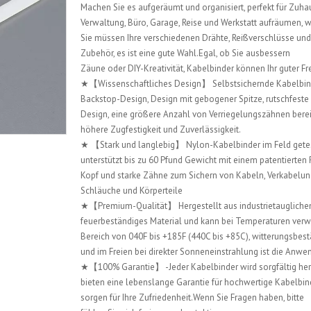
Machen Sie es aufgeräumt und organisiert, perfekt für Zuha
Verwaltung, Büro, Garage, Reise und Werkstatt aufräumen,
Sie müssen Ihre verschiedenen Drähte, Reißverschlüsse und
Zubehör, es ist eine gute Wahl.Egal, ob Sie ausbessern
Zäune oder DIY-Kreativität, Kabelbinder können Ihr guter Fr
★【Wissenschaftliches Design】 Selbstsichernde Kabelbin
Backstop-Design, Design mit gebogener Spitze, rutschfeste 
Design, eine größere Anzahl von Verriegelungszähnen berei
höhere Zugfestigkeit und Zuverlässigkeit.
★ 【Stark und langlebig】 Nylon-Kabelbinder im Feld gete
unterstützt bis zu 60 Pfund Gewicht mit einem patentierten
Kopf und starke Zähne zum Sichern von Kabeln, Verkabelun
Schläuche und Körperteile
★【Premium-Qualität】 Hergestellt aus industrietauglich
feuerbeständiges Material und kann bei Temperaturen ver
Bereich von 040F bis +185F (440C bis +85C), witterungsbes
und im Freien bei direkter Sonneneinstrahlung ist die Anw
★【100% Garantie】 -Jeder Kabelbinder wird sorgfältig herg
bieten eine lebenslange Garantie für hochwertige Kabelbin
sorgen für Ihre Zufriedenheit.Wenn Sie Fragen haben, bitte