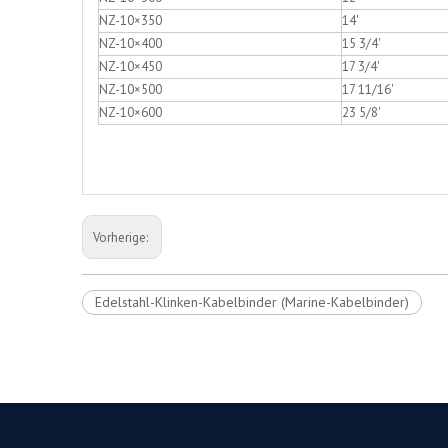
NZ-10×350
14'
NZ-10×400
15 3/4'
NZ-10×450
17 3/4'
NZ-10×500
17 11/16'
NZ-10×600
23 5/8'
Vorherige:
Edelstahl-Klinken-Kabelbinder (Marine-Kabelbinder)