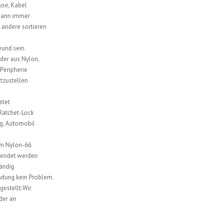
use, Kabel
 wann immer
 andere sortieren
eund sein.
der aus Nylon,
Peripherie
tzustellen
stet
 Ratchet-Lock
g, Automobil
em Nylon-66
wendet werden
tändig
endung kein Problem.
estellt.Wir
der an